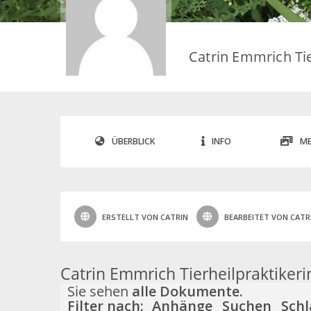
Catrin Emmrich Tie
ÜBERBLICK
INFO
ME
ERSTELLT VON CATRIN
BEARBEITET VON CATR
Catrin Emmrich Tierheilpraktiker
Sie sehen
alle
Dokumente.
Filter nach:
Anhänge
Suchen
Sch