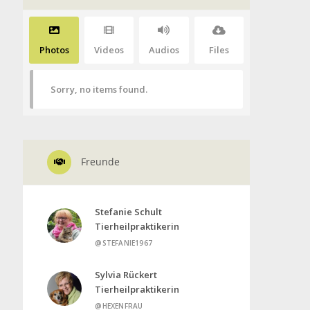
Photos
Videos
Audios
Files
Sorry, no items found.
Freunde
Stefanie Schult
Tierheilpraktikerin
@STEFANIE1967
Sylvia Rückert
Tierheilpraktikerin
@HEXENFRAU