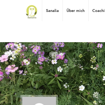
Sanalia
Über mich
Coachi
Praxisnahes Online-Coaching für Tierheilpraktiker