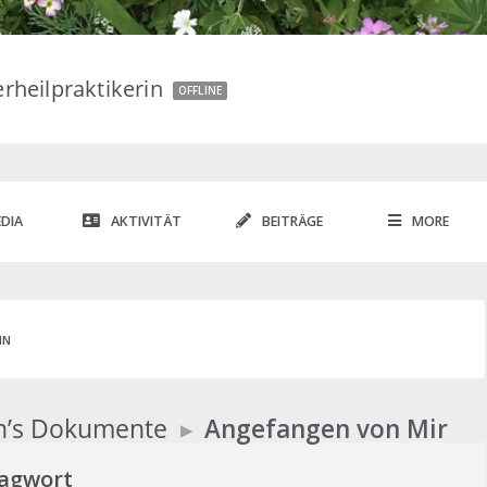
rheilpraktikerin
OFFLINE
DIA
AKTIVITÄT
BEITRÄGE
MORE
IN
in’s Dokumente
▸
Angefangen von Mir
lagwort