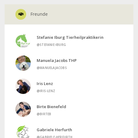
Freunde
Stefanie Iburg Tierheilpraktikerin
@STEFANIE-IBURG
Manuela Jacobs THP
@MANUELAJACOBS
Iris Lenz
@IRIS-LENZ
Birte Bienefeld
@BIRTEB
Gabriele Herfurth
@GABRIELE-HERFURTH