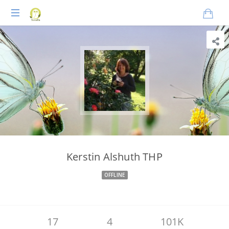
Praxisnahes
Online-
Coaching
für
Tierheilpraktiker
Kerstin Alshuth THP
OFFLINE
17
4
101K