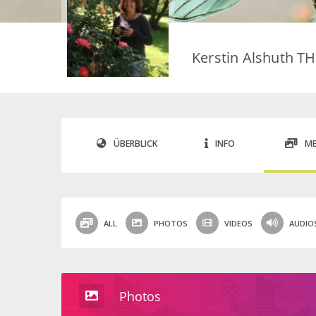
Kerstin Alshuth T
ÜBERBLICK
INFO
ME
ALL
PHOTOS
VIDEOS
AUDIO
Photos