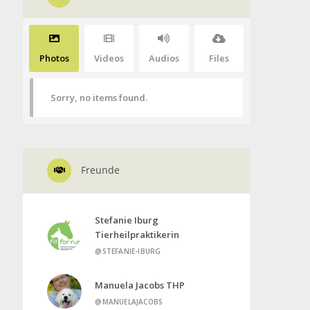
Photos
Videos
Audios
Files
Sorry, no items found.
Freunde
Stefanie Iburg
Tierheilpraktikerin
@STEFANIE-IBURG
Manuela Jacobs THP
@MANUELAJACOBS