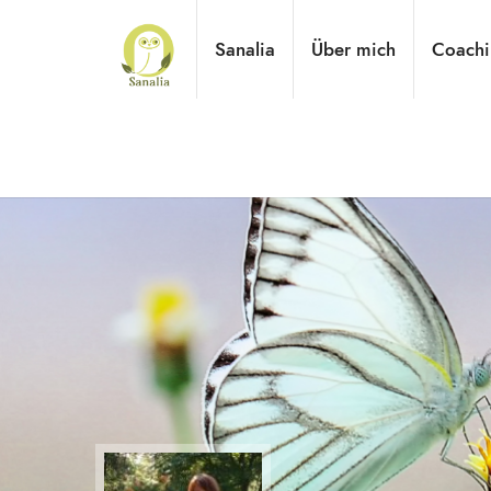
Sanalia
Über mich
Coachi
Praxisnahes Online-Coaching für Tierheilpraktiker