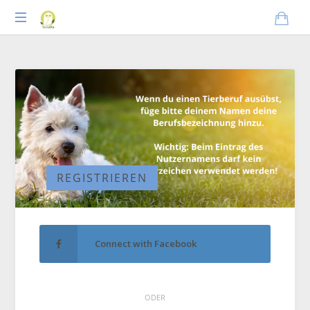
Praxisnahes
Online-
Coaching
für
Tierheilpraktiker
REGISTRIEREN
Connect with Facebook
ODER