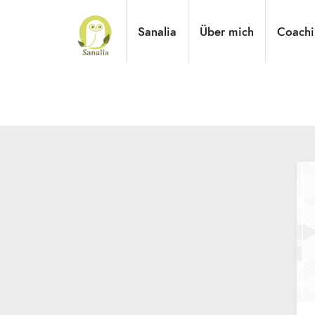
Sanalia
Über mich
Coachi
Praxisnahes Online-Coaching für Tierheilpraktiker