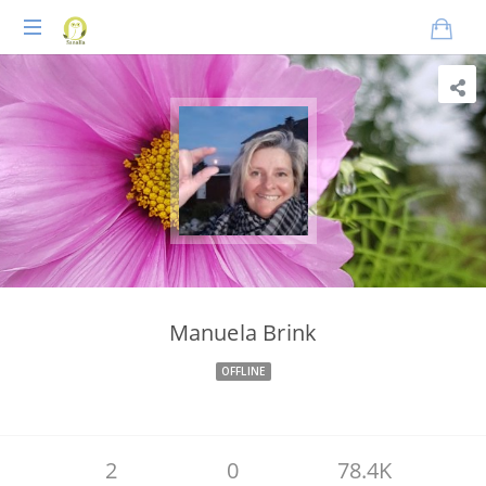
Praxisnahes
Online-
Coaching
für
Tierheilpraktiker
Manuela Brink
OFFLINE
2
0
78.4K