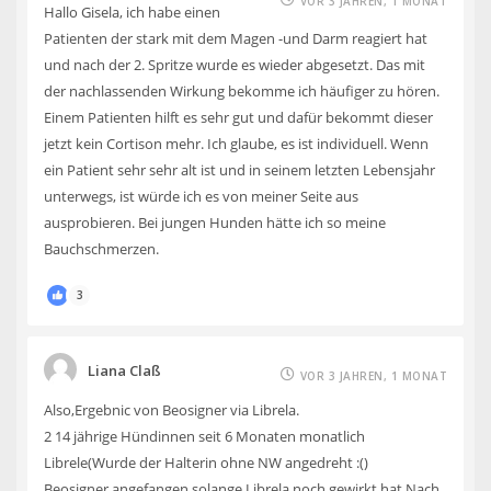
VOR 3 JAHREN, 1 MONAT
Hallo Gisela, ich habe einen
Patienten der stark mit dem Magen -und Darm reagiert hat
und nach der 2. Spritze wurde es wieder abgesetzt. Das mit
der nachlassenden Wirkung bekomme ich häufiger zu hören.
Einem Patienten hilft es sehr gut und dafür bekommt dieser
jetzt kein Cortison mehr. Ich glaube, es ist individuell. Wenn
ein Patient sehr sehr alt ist und in seinem letzten Lebensjahr
unterwegs, ist würde ich es von meiner Seite aus
ausprobieren. Bei jungen Hunden hätte ich so meine
Bauchschmerzen.
3
Liana Claß
VOR 3 JAHREN, 1 MONAT
Also,Ergebnic von Beosigner via Librela.
2 14 jährige Hündinnen seit 6 Monaten monatlich
Librele(Wurde der Halterin ohne NW angedreht :()
Beosigner angefangen,solange Librela noch gewirkt hat,Nach