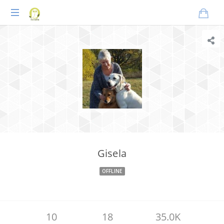
Praxisnahes
Online-
Coaching
für
Tierheilpraktiker
Gisela
OFFLINE
10
18
35.0K