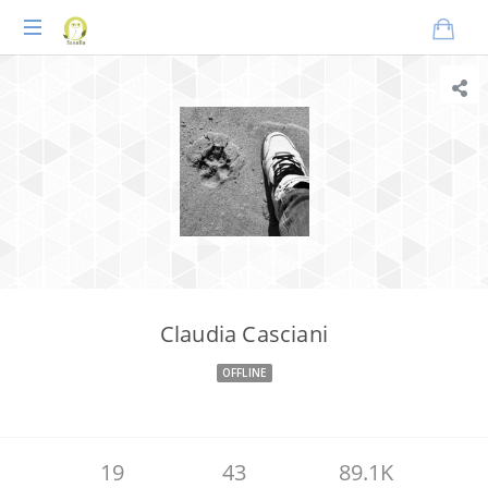
Praxisnahes
Online-
Coaching
für
Tierheilpraktiker
Claudia Casciani
OFFLINE
19
43
89.1K