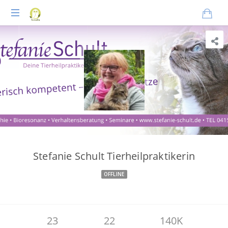
Praxisnahes
Online-
Coaching
für
Tierheilpraktiker
Stefanie Schult Tierheilpraktikerin
OFFLINE
23
22
140K