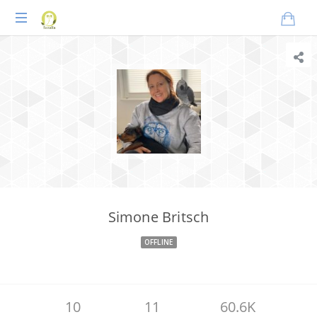
Praxisnahes
Online-
Coaching
für
Tierheilpraktiker
Simone Britsch
OFFLINE
10
11
60.6K