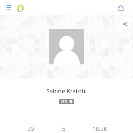
Praxisnahes
Online-
Coaching
für
Tierheilpraktiker
Sabine Kratofil
OFFLINE
29
5
18.2K