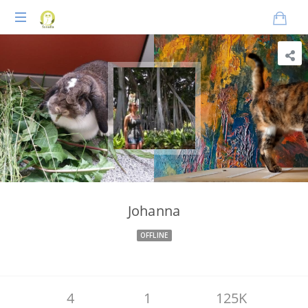
Praxisnahes
Online-
Coaching
für
Tierheilpraktiker
Johanna
OFFLINE
4
1
125K