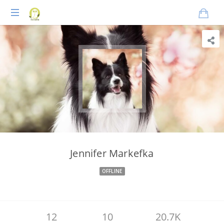
Praxisnahes
Online-
Coaching
für
Tierheilpraktiker
Jennifer Markefka
OFFLINE
12
10
20.7K