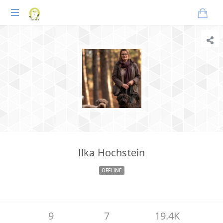
Praxisnahes
Online-
Coaching
für
Tierheilpraktiker
Ilka Hochstein
OFFLINE
9
7
19.4K