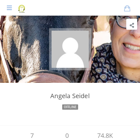
Praxisnahes
Online-
Coaching
für
Tierheilpraktiker
Angela Seidel
OFFLINE
7
0
74.8K