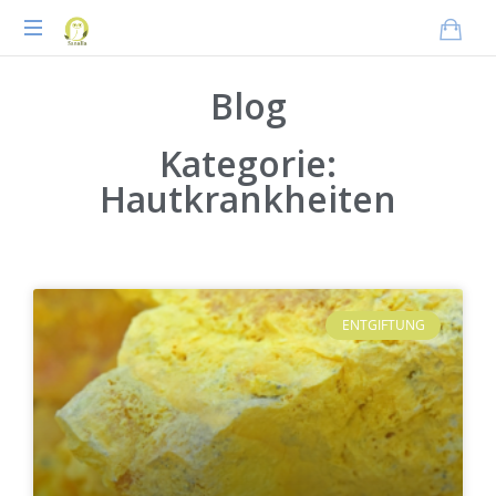
Praxisnahes
Blog
Online-
Coaching
für
Kategorie:
Tierheilpraktiker
Hautkrankheiten
ENTGIFTUNG