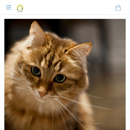
Praxisnahes
Online-
Coaching
für
Tierheilpraktiker