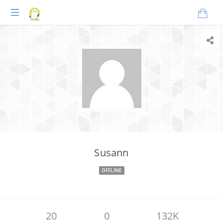
Praxisnahes
Online-
Coaching
für
Tierheilpraktiker
Susann
OFFLINE
20
0
132K