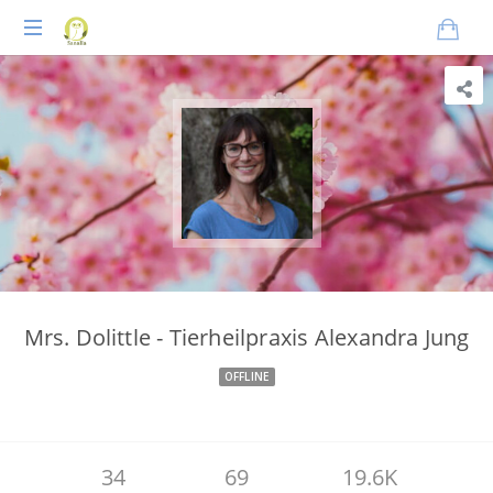
Praxisnahes
Online-
Coaching
für
Tierheilpraktiker
Mrs. Dolittle - Tierheilpraxis Alexandra Jung
OFFLINE
34
69
19.6K