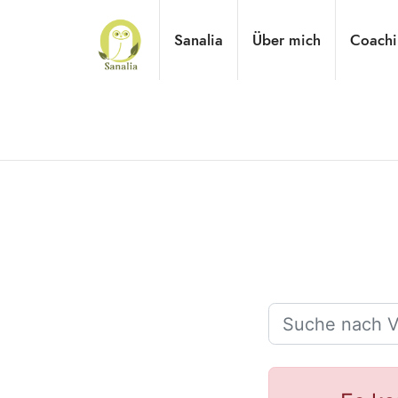
Sanalia
Über mich
Coachi
Praxisnahes Online-Coaching für Tierheilpraktiker