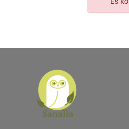
Es ko