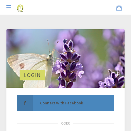
Praxisnahes
Online-
Coaching
für
Tierheilpraktiker
LOGIN
Connect with Facebook
ODER